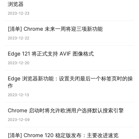
浏览器
i
2023-12-23
n
1
[清单] Chrome 未来一周将迎三项新功能
0
2023-12-22
P
C
Edge 121 将正式支持 AVIF 图像格式
软
2023-12-20
件
Edge 浏览器新功能：设置关闭最后一个标签页时的操
安
作
卓
2023-12-13
苹
Chrome 启动时将允许欧洲用户选择默认搜索引擎
果
2023-12-09
关
[清单] Chrome 120 稳定版发布：主要改进速览