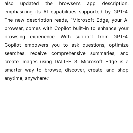
also updated the browser’s app description,
n
emphasizing its AI capabilities supported by GPT-4.
1
1
The new description reads, “Microsoft Edge, your AI
browser, comes with Copilot built-in to enhance your
W
browsing experience. With support from GPT-4,
i
Copilot empowers you to ask questions, optimize
n
searches, receive comprehensive summaries, and
1
create images using DALL-E 3. Microsoft Edge is a
0
smarter way to browse, discover, create, and shop
anytime, anywhere.”
P
C
软
件
安
卓