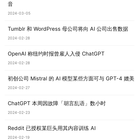
音
n
2024-03-05
1
0
Tumblr 和 WordPress 母公司将向 AI 公司出售数据
2024-02-28
P
C
OpenAI 称纽约时报曾雇人入侵 ChatGPT
软
件
2024-02-28
安
初创公司 Mistral 的 AI 模型某些方面可与 GPT-4 媲美
卓
2024-02-27
苹
ChatGPT 本周因故障「胡言乱语」数小时
果
2024-02-23
关
Reddit 已授权某巨头用其内容训练 AI
于
2024-02-19