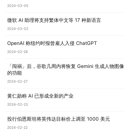
2024-03-05
n
1
微软 AI 助理将支持繁体中文等 17 种新语言
0
2024-03-02
P
C
OpenAI 称纽约时报曾雇人入侵 ChatGPT
软
2024-02-28
件
「闯祸」后，谷歌几周内将恢复 Gemini 生成人物图像
安
的功能
卓
2024-02-27
苹
黄仁勋称 AI 已形成全新的产业
果
2024-02-23
关
投行伯恩斯坦将英伟达目标价上调至 1000 美元
于
2024-02-22