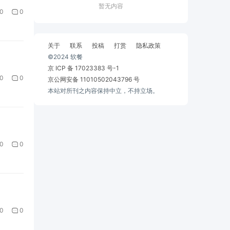
暂无内容
0
0
关于
联系
投稿
打赏
隐私政策
©2024 软餐
京 ICP 备 17023383 号-1
0
0
京公网安备 11010502043796 号
本站对所刊之内容保持中立，不持立场。
0
0
0
0