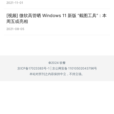
2021-11-01
P
C
[视频] 微软高管晒 Windows 11 新版 “截图工具”：本
软
周五或亮相
件
2021-08-05
安
卓
苹
©2024 软餐
果
京ICP备17023383号-1
|
京公网安备 11010502043796号
本站对所刊之内容保持中立，不持立场。
关
于