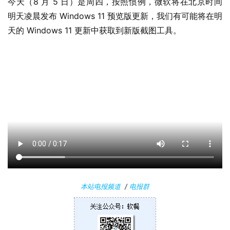
i
今天（8 月 5 日）是周四，按照惯例，微软将在北京时间
n
明天凌晨发布 Windows 11 预览版更新，我们有可能将在明
1
天的 Windows 11 更新中获取到新版截图工具。
1
W
i
n
1
0
P
C
软
件
本站电报频道
/
电报群
安
卓