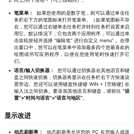
向上/向下滑动 -（与三指相同）。
0
笔菜单：
如果您使用的是数字笔，则可以通过单击任
务栏右下方的笔图标来打开笔菜单。（如果笔图标不存
P
在，您可以通过右键单击任务栏并转到任务栏设置来启
C
用它。默认情况下，它包含两个应用程序，可以通过单
软
击齿轮按钮并选择 “编辑笔” 进行自定义 menu” 。在弹
件
出窗口中，您可以在笔菜单中添加最多四个您最喜欢的
绘图或书写应用程序，以便在您使用笔时快速打开它
安
们。
卓
语言/输入切换器：
您可以通过切换器在其他语言和键
盘之间快速切换，切换器将显示在任务栏右下方快速设
苹
置旁边。您还可以使用键盘快捷键 WIN + [空格键] 在
输入法之间切换。要添加其他语言和键盘，请前往
“设
果
置”>“时间与语言”>“语言与地区”
。
关
显示改进
于
动态刷新率：
动态刷新率允许您的 PC 在您输入或滚