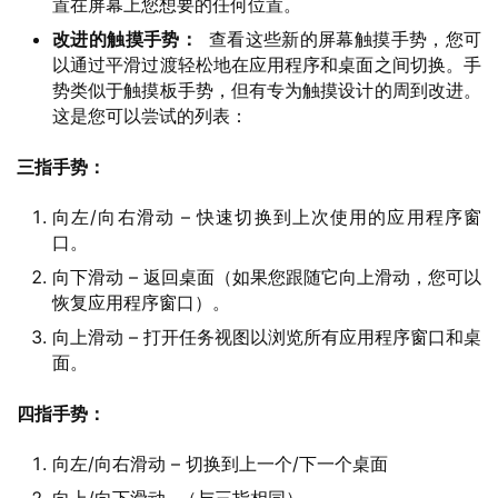
置在屏幕上您想要的任何位置。
改进的触摸手势：
查看这些新的屏幕触摸手势，您可
以通过平滑过渡轻松地在应用程序和桌面之间切换。手
势类似于触摸板手势，但有专为触摸设计的周到改进。
这是您可以尝试的列表：
业
三指手势：
界
向左/向右滑动 – 快速切换到上次使用的应用程序窗
口。
W
i
向下滑动 – 返回桌面（如果您跟随它向上滑动，您可以
n
恢复应用程序窗口）。
1
向上滑动 – 打开任务视图以浏览所有应用程序窗口和桌
1
面。
四指手势：
W
i
向左/向右滑动 – 切换到上一个/下一个桌面
n
1