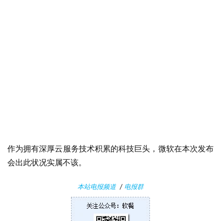
业
界
W
i
n
1
作为拥有深厚云服务技术积累的科技巨头，微软在本次发布
1
会出此状况实属不该。
W
本站电报频道
/
电报群
i
n
1