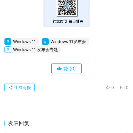
0
P
C
软
件
Windows 11
Windows 11发布会
Windows 11 发布会专题
安
卓
赞
(0)
苹
果
生成海报
0
0
关
于
发表回复