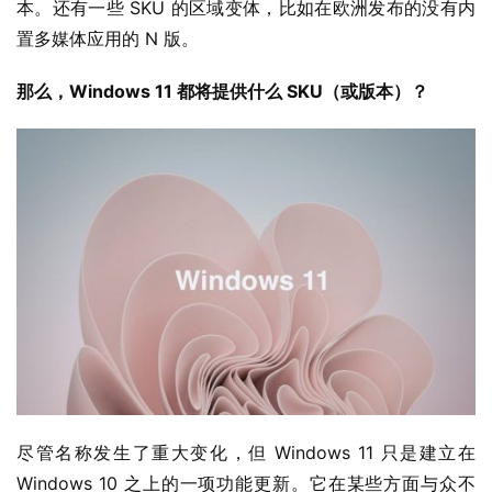
本。还有一些 SKU 的区域变体，比如在欧洲发布的没有内
W
置多媒体应用的 N 版。
i
n
那么，Windows 11 都将提供什么 SKU（
或版本
）？
1
1
W
i
n
1
0
P
C
软
件
尽管名称发生了重大变化，但 Windows 11 只是建立在 
Windows 10 之上的一项功能更新。它在某些方面与众不