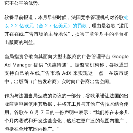
它不公平的优势。
i
n
软餐早前报道，本月早些时候，法国竞争管理机构对谷歌
处
1
以 2.2 亿欧元（合 2.7 亿美元）的罚款
，理由是谷歌 “滥用
0
其在在线广告市场的主导地位”，损害了竞争对手的平台和
出版商的利益。
P
C
当局指责谷歌向其面向大型出版商的广告管理平台 Google 
软
Ad Manager 提供 “优惠待遇” 。据监管机构称，谷歌通过
件
支持自己的在线广告市场 AdX 来实现这一点，在该市场
中，出版商（广告发布商）实时向广告商出售空间。
安
卓
作为与法国当局达成的协议的一部分，谷歌承诺让法国的出
版商更容易使用其数据，并将其工具与其他广告技术结合使
苹
用。谷歌在 6 月 7 日的一份声明中表示：“我们将在未来几
果
个月内测试和开发这些变化，然后在更广泛的范围内推广，
包括在全球范围内推广。”
关