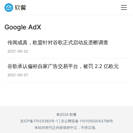
Google AdX
业
界
传闻成真，欧盟针对谷歌正式启动反垄断调查
2021-06-22
W
i
谷歌承认偏袒自家广告交易平台，被罚 2.2 亿欧元
n
1
2021-06-07
1
W
i
n
©2024 软餐
1
京ICP备17023383号-1
|
京公网安备 11010502043796号
0
本站对所刊之内容保持中立，不持立场。