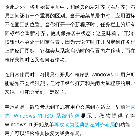
安
除此之外，将开始菜单居中，和经典的左对齐（右对齐）布
卓
局之间还有一个重要的区别。当开始菜单居中时，应用图标
不在固定的位置。当你打开一个新程序时，任务栏上的所有
苹
图标都会重新对齐，使其保持居中状态；这意味着，“开始” 
果
按钮也不会处于固定位置，因为无论何时打开固定到任务栏
上的应用图标，它都会从系统启动时的位置向左移动，而在
关
程序关闭时它又会向右移动。
于
在日常使用时，习惯只打开几个程序的 Windows 11 用户可
能感知不会很强烈，但对于经常打开和关闭大量程序的用户
来说，可能会受到一定影响。
幸运的是，微软考虑到了总有用户会感到不适应。早前
泄露
的 Windows 11 ISO 系统镜像
显示，微软提供了将 
Windows 11 开始菜单
再次改为经典的左对齐布局
的功能，
用户可以轻松将其恢复为经典布局。