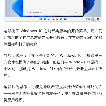
W
i
n
1
1
这颠覆了 Windows 10 之前经典版本的开始菜单。用户们
此前习惯了在屏幕左侧显示开始按钮，在右侧显示固定的软
W
件图标和打开的程序。
i
n
当然，这种设计并不是全新的。 Windows 10 上很多第三
1
方软件也提供了类似的功能，但它们与 Windows 11 还有一
0
个区别，那就是 Windows 11 中的 “开始” 按钮也为居中布
局。
P
C
这背后的思考，可能是微软希望提高开始菜单的可访问性
软
——用户无需将鼠标光标向左移动，即可在屏幕中心访问各
件
类应用程序。