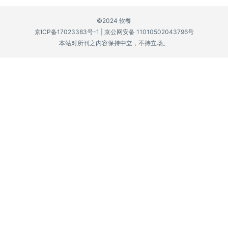
P
©2024 软餐
C
京ICP备17023383号-1
|
京公网安备 11010502043796号
软
本站对所刊之内容保持中立，不持立场。
件
安
卓
苹
果
关
于