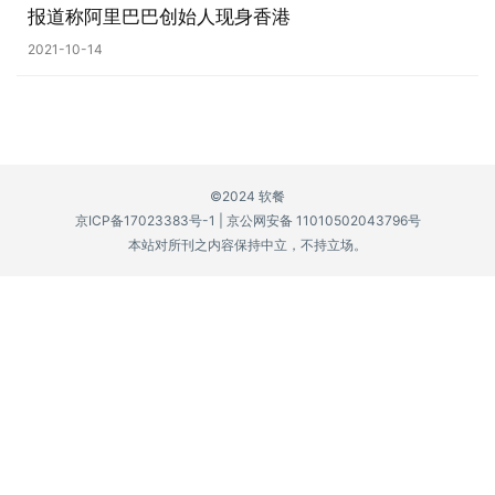
报道称阿里巴巴创始人现身香港
P
2021-10-14
C
软
件
安
©2024 软餐
卓
京ICP备17023383号-1
|
京公网安备 11010502043796号
本站对所刊之内容保持中立，不持立场。
苹
果
关
于