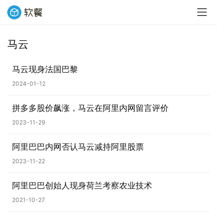
马云
业
界
马云现身法国巴黎
2024-01-12
W
i
拼多多股价飙涨，马云在阿里内网留言评价
n
1
2023-11-29
1
阿里巴巴内网否认马云减持阿里股票
W
2023-11-22
i
n
阿里巴巴创始人现身荷兰考察农业技术
1
2021-10-27
0