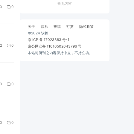
暂无内容
0
0
关于
联系
投稿
打赏
隐私政策
©2024 软餐
京 ICP 备 17023383 号-1
2
0
京公网安备 11010502043796 号
本站对所刊之内容保持中立，不持立场。
0
0
0
0