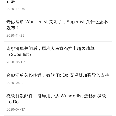
1
进展
2020-12-08
W
i
奇妙清单 Wunderlist 关闭了，Superlist 为什么还不
n
发布？
1
2020-11-28
0
奇妙清单关闭后，原班人马宣布推出超级清单
P
（Superlist）
C
2020-05-07
软
件
奇妙清单关停临近，微软 To Do 安卓版加强导入支持
2020-04-21
安
卓
微软群发邮件，引导用户从 Wunderlist 迁移到微软
To Do
苹
2020-04-17
果