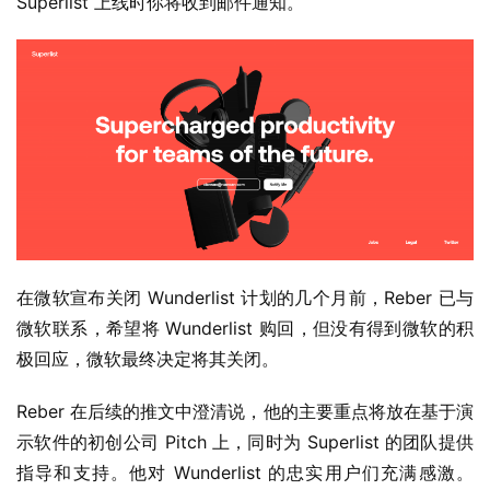
Superlist 上线时你将收到邮件通知。
W
i
n
1
0
P
C
软
件
在微软宣布关闭 Wunderlist 计划的几个月前，Reber 已与
安
微软联系，希望将 Wunderlist 购回，但没有得到微软的积
卓
极回应，微软最终决定将其关闭。
苹
Reber 在后续的推文中澄清说，他的主要重点将放在基于演
果
示软件的初创公司 Pitch 上，同时为 Superlist 的团队提供
指导和支持。他对 Wunderlist 的忠实用户们充满感激。 
关