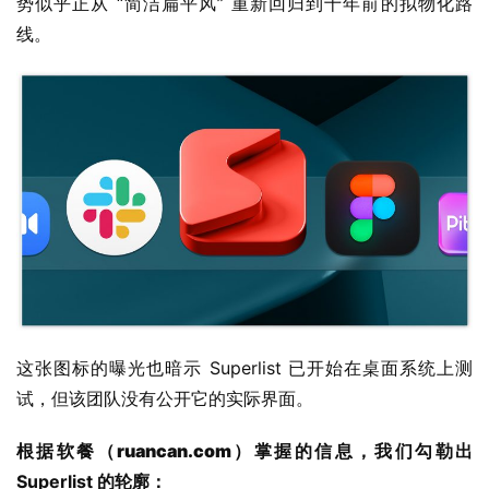
势似乎正从 “简洁扁平风” 重新回归到十年前的拟物化路
线。
业
界
W
i
n
1
1
W
i
这张图标的曝光也暗示 Superlist 已开始在桌面系统上测
n
试，但该团队没有公开它的实际界面。
1
0
根据
软餐（ruancan.com）
掌握的信息，我们勾勒出 
Superlist 的轮廓：