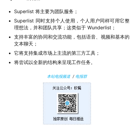
P
C
Superlist 将主要为团队服务；
软
Superlist 同时支持个人使用，个人用户同样可用它整
件
理想法，并和团队共享；这类似于 Wunderlist；
支持丰富的协同和交流功能，包括语音、视频和基本的
安
文本聊天；
卓
它将支持集成市场上主流的第三方工具；
苹
将尝试以全新的结构来呈现工作任务。
果
本站电报频道
/
电报群
关
于