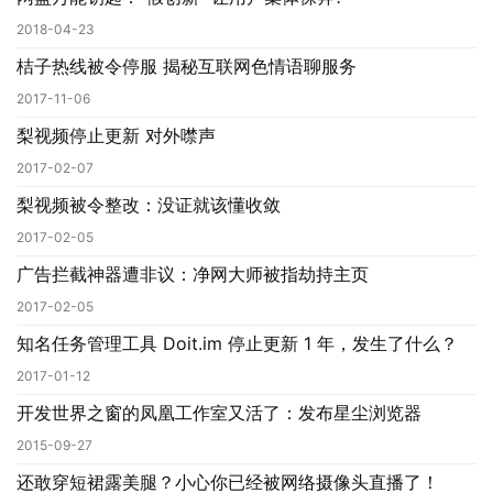
件
2018-04-23
桔子热线被令停服 揭秘互联网色情语聊服务
安
卓
2017-11-06
梨视频停止更新 对外噤声
苹
2017-02-07
果
梨视频被令整改：没证就该懂收敛
2017-02-05
关
于
广告拦截神器遭非议：净网大师被指劫持主页
2017-02-05
知名任务管理工具 Doit.im 停止更新 1 年，发生了什么？
2017-01-12
开发世界之窗的凤凰工作室又活了：发布星尘浏览器
2015-09-27
还敢穿短裙露美腿？小心你已经被网络摄像头直播了！