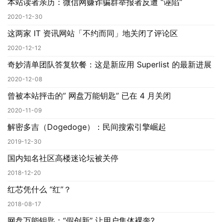
本站读者亲历：微信网赚诈骗群举报者反遭 “诬陷”
业
界
2020-12-30
这两家 IT 资讯网站「不约而同」地关闭了评论区
W
2020-12-12
i
奇妙清单团队答复软餐：这是新应用 Superlist 的最新进展
n
1
2020-12-08
1
曾被本站抨击的” 网盘万能钥匙” 已在 4 月关闭
2020-11-09
W
解密多吉（Dogedoge）：民间搜索引擎崛起
i
n
2019-12-30
1
国内知名社区高楼迷论坛被关停
0
2018-12-20
红芯凭什么 “红”？
P
C
2018-08-17
软
网盘万能钥匙：“假创新” 让用户集体裸奔?