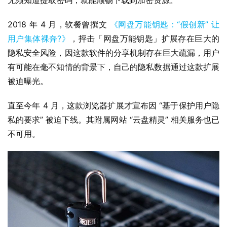
无须知道提取密码，就能顺畅下载到加密资源。
2018 年 4 月，软餐曾撰文 
《网盘万能钥匙：“假创新” 让
用户集体裸奔?》
，抨击「网盘万能钥匙」扩展存在巨大的
隐私安全风险，因这款软件的分享机制存在巨大疏漏，用户
有可能在毫不知情的背景下，自己的隐私数据通过这款扩展
被迫曝光。
业
直至今年 4 月，这款浏览器扩展才宣布因 “基于保护用户隐
界
私的要求” 被迫下线。其附属网站 “云盘精灵” 相关服务也已
不可用。
W
i
n
1
1
W