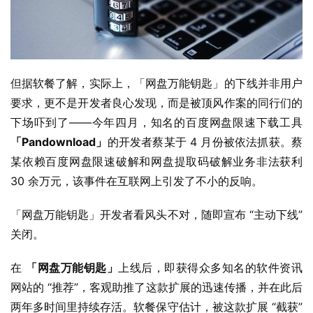
i
n
1
0
但据软餐了解，实际上，「网盘万能钥匙」的下线并非用户
P
要求，更不是开发者良心发现，而是被顶风作案的同行们的
C
下场吓到了——今年四月，知名的百度网盘限速下载工具 
软
「Pandownload」
件
的开发者蔡某于 4 月份被依法抓获。蔡
某依赖百度网盘限速破解和网盘提取码破解业务非法获利 
安
30 余万元，该事件在互联网上引发了不小的反响。
卓
「网盘万能钥匙」开发者看风头不对，随即宣布 “主动下线” 
关闭。
苹
果
在 
「网盘万能钥匙」
上线后，即获得众多知名的软件资讯
网站的 “推荐”，客观助推了这款扩展的迅速传播，并在此后
关
两年多时间里持续存活。软餐保守估计，被这款扩展 “截获” 
于