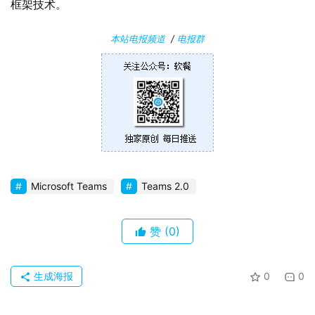
框架技术。
安
卓
本站电报频道
/
电报群
苹
果
关
于
Microsoft Teams
Teams 2.0
赞
(0)
生成海报
0
0