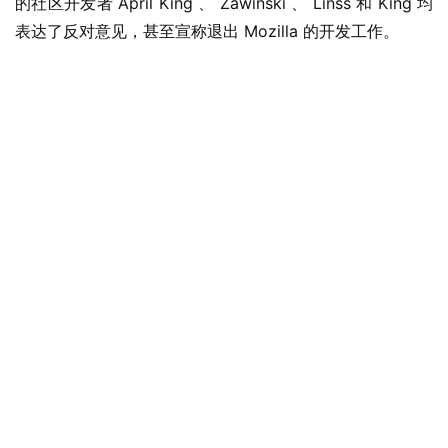
的社区开发者 April King 、 Zawinski 、 Linss 和 King 均
表达了反对意见，甚至宣称退出 Mozilla 的开发工作。
业
界
W
i
n
1
1