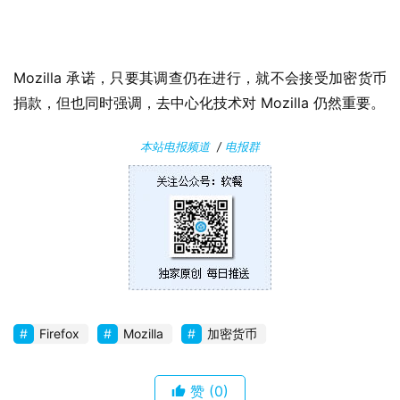
W
i
n
1
Mozilla 承诺，只要其调查仍在进行，就不会接受加密货币
0
捐款，但也同时强调，去中心化技术对 Mozilla 仍然重要。
P
本站电报频道
/
电报群
C
软
件
安
卓
苹
Firefox
Mozilla
加密货币
果
赞
(0)