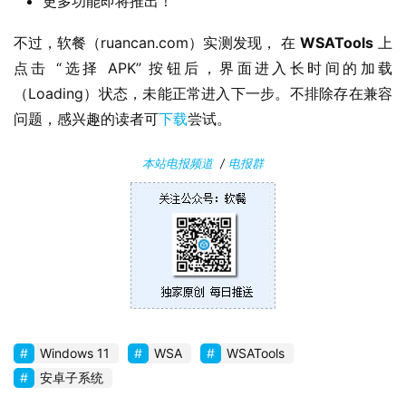
更多功能即将推出！
软
件
不过，软餐（ruancan.com）实测发现， 在 
WSATools
 上
点击 “选择 APK” 按钮后，界面进入长时间的加载
安
（Loading）状态，未能正常进入下一步。不排除存在兼容
卓
问题，感兴趣的读者可
下载
尝试。
苹
本站电报频道
/
电报群
果
关
于
Windows 11
WSA
WSATools
安卓子系统