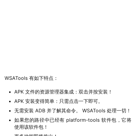
业
界
W
i
n
1
1
WSATools 有如下特点：
W
i
APK 文件的资源管理器集成：双击并按安装！
n
1
APK 安装变得简单：只需点击一下即可。
0
无需安装 ADB 并了解其命令。 WSATools 处理一切！
如果您的路径中已经有 platform-tools 软件包，它将
P
使用该软件包！
C