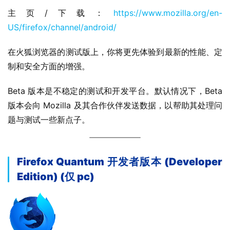
i
主页/下载：
https://www.mozilla.org/en-
n
US/firefox/channel/android/
1
1
在火狐浏览器的测试版上，你将更先体验到最新的性能、定
制和安全方面的增强。
W
i
Beta 版本是不稳定的测试和开发平台。默认情况下，Beta 
n
版本会向 Mozilla 及其合作伙伴发送数据，以帮助其处理问
1
0
题与测试一些新点子。
P
C
Firefox Quantum 开发者版本 (Developer
软
Edition) (仅 pc)
件
安
卓