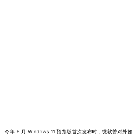
业
界
W
i
n
1
1
W
i
n
1
0
今年 6 月 Windows 11 预览版首次发布时，微软曾对外如