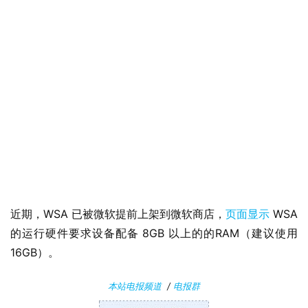
W
i
n
1
1
W
i
n
1
0
P
近期，WSA 已被微软提前上架到微软商店，
页面显示
 WSA 
C
的运行硬件要求设备配备 8GB 以上的的​RAM（建议使用 
软
16GB）。
件
本站电报频道
/
电报群
安