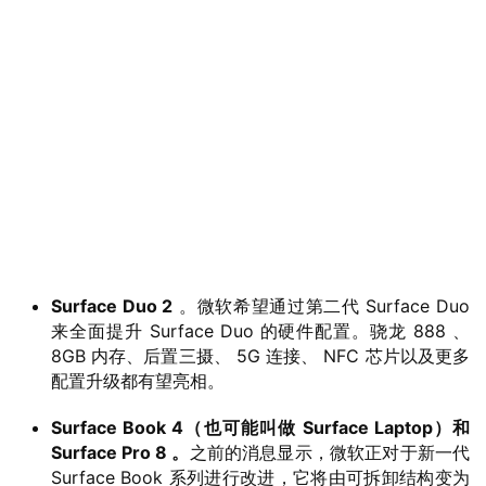
业
界
W
i
n
1
1
W
Surface Duo 2
。微软希望通过第二代 Surface Duo
i
来全面提升 Surface Duo 的硬件配置。骁龙 888 、
n
8GB 内存、后置三摄、 5G 连接、 NFC 芯片以及更多
1
配置升级都有望亮相。
0
Surface Book 4（也可能叫做 Surface Laptop）和
P
Surface Pro 8 。
之前的消息显示，微软正对于新一代
C
Surface Book 系列进行改进，它将由可拆卸结构变为