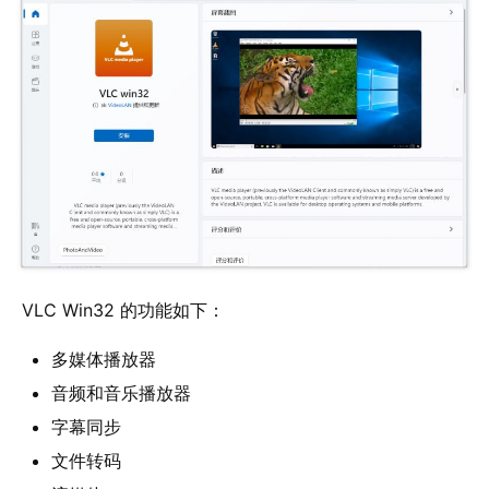
业
界
W
i
 VLC Win32 的功能如下：
n
1
多媒体播放器
1
音频和音乐播放器
W
字幕同步
i
文件转码
n