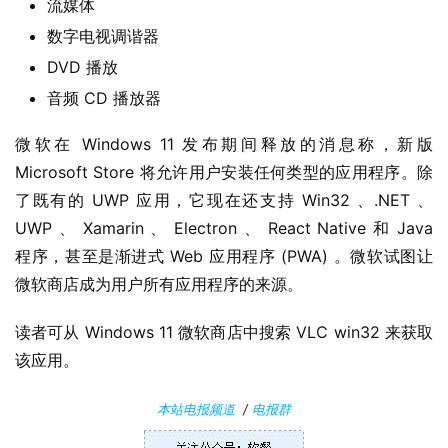
流媒体
1
数字电视调谐器
0
DVD 播放
P
音频 CD 播放器
C
软
微软在 Windows 11 发布期间释放的消息称，新版 
件
Microsoft Store 将允许用户安装任何类型的应用程序。除
了既有的 UWP 应用，它现在还支持 Win32 、.NET 、 
安
UWP 、 Xamarin 、 Electron 、 React Native 和 Java 
卓
程序，甚至是渐进式 Web 应用程序 (PWA) 。微软试图让
微软商店成为用户所有应用程序的来源。
苹
果
读者可从 Windows 11 微软商店中搜索 VLC win32 来获取
该应用。
关
于
本站电报频道
/
电报群