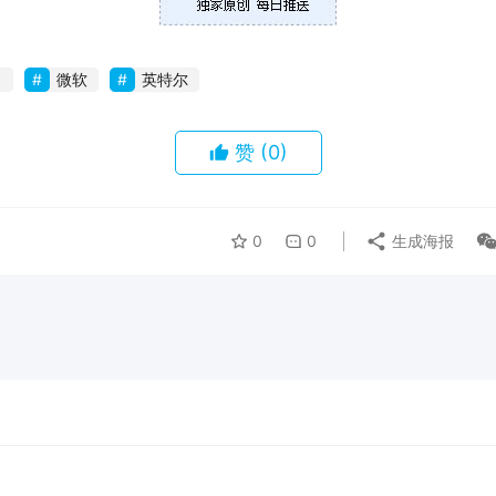
1
微软
英特尔
赞
(0)
0
0
生成海报