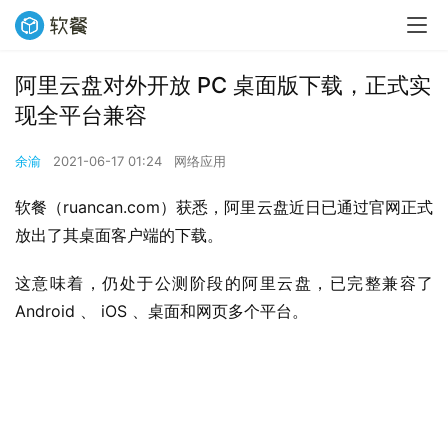
阿里云盘对外开放 PC 桌面版下载，正式实
现全平台兼容
余渝
2021-06-17 01:24
网络应用
软餐（ruancan.com）获悉，阿里云盘近日已通过官网正式
放出了其桌面客户端的下载。
这意味着，仍处于公测阶段的阿里云盘，已完整兼容了 
Android 、 iOS 、桌面和网页多个平台。