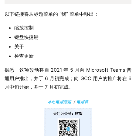
P
以下链接将从标题菜单的 “我” 菜单中移出：
C
软
缩放控制
件
键盘快捷键
关于
安
卓
检查更新
据悉，这项改动将自 2021 年 5 月向 Microsoft Teams 普
苹
果
通用户推出，并于 6 月初完成；向 GCC 用户的推广将在 6 
月中旬开始，并于 7 月初完成。
关
于
本站电报频道
/
电报群