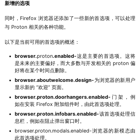
新增的选项
同时，Firefox 浏览器还添加了一些新的首选项，可以处理
与 Proton 相关的各种功能。
业
界
以下是当前可用的首选项的概述：
W
browser.
proton
.enabled-
这是主要的首选项。这将
i
是未来的主要偏好，而大多数与开发相关的 proton 偏
n
好将在某个时间点删除。
1
browser.aboutwelcome.design-
为浏览器的新用户
1
显示新的 “欢迎” 页面。
browser.proton.doorhangers.enabled-
门架，例
W
如在安装 Firefox 附加组件时，由此首选项处理。
i
browser.proton.infobars.enabled-
该首选项处理信
n
息栏，例如在阻止弹出窗口时。
1
0
browser.proton.modals.enabled-浏览器的新模态由
此首选项处理。