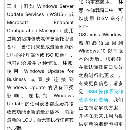
10 的更高版本。
注
工具（例如 Windows Server
意
在卸载窗口中，可
Update Services（WSUS）或
以使用 DISM 命令/
Microsoft Endpoint
Set-
Configuration Manager）使用
OSUninstallWindow
过期的捆绑包或媒体更新托管设
增加必须返回到
备时。当使用未集成最新更新的
Windows 10 以前版
过时的物理媒体或 ISO 映像时，
本的天数。您必须
也可能会发生这种情况。
注意
在默认卸载窗口失效
使用 Windows Update for
之前
进行此更改 。
Business 或直接连接到
有关更多信息，请参
Windows Update 的设备不受
见
DISM 操作系统卸
影响。连接到 Windows
载命令行选项
。我们
Update 的任何设备都应始终接
正在制定解决方案，
收该功能更新的最新版本，包括
并将在未来几周内提
最新的 LCU，而无需执行任何其
供更新的捆绑包和更
他步骤。