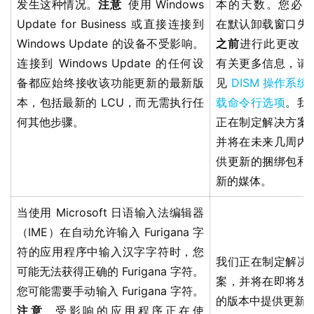
发生这种情况。
注意
使用 Windows
本的天数。您必
界
Update for Business 或直接连接到
在默认卸载窗口失
Windows Update 的设备不受影响。
之前
进行此更改 
W
连接到 Windows Update 的任何设
有关更多信息，请
i
备都应始终接收该功能更新的最新版
见
DISM 操作系统
n
本，包括最新的 LCU，而无需执行任
载命令行选项
。我
1
1
何其他步骤。
正在制定解决方案
并将在未来几周内
W
供更新的捆绑包和
i
新的媒体。
n
1
当使用 Microsoft 日语输入法编辑器
0
（IME）在自动允许输入 Furigana 字
符的应用程序中输入汉字字符时，您
我们正在制定解决
P
可能无法获得正确的 Furigana 字符。
案，并将在即将发
C
您可能需要手动输入 Furigana 字符。
软
的版本中提供更新
注意
受影响的应用程序正在使