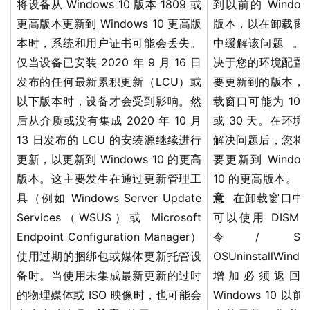
将设备从 Windows 10 版本 1809 或
到以前的 Window
更高版本更新到 Windows 10 更高版
版本，以在卸载窗
本时，系统和用户证书可能会丢失。
中缓解该问题 。
仅当设备已安装 2020 年 9 月 16 日
决于您的环境配置
发布的任何最新累积更新（LCU）或
要更新到的版本，
以下版本时，设备才会受到影响。然
载窗口可能为 10 
后从介质或没有集成 2020 年 10 月
或 30 天。在环境
13 日发布的 LCU 的安装源继续进行
解决问题后，您将
更新，以更新到 Windows 10 的更高
要更新到 Window
版本。这主要发生在通过更新管理工
10 的更高版本。
具（例如 Windows Server Update
意
在卸载窗口中
Services（WSUS）或 Microsoft
可以使用 DISM 
Endpoint Configuration Manager）
令/ Set
使用过期的捆绑包或媒体更新托管设
OSUninstallWindo
备时。当使用未集成最新更新的过时
增加必须返回
的物理媒体或 ISO 映像时，也可能会
Windows 10 以前
业