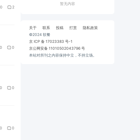
暂无内容
0
2
关于
联系
投稿
打赏
隐私政策
©2024 软餐
京 ICP 备 17023383 号-1
0
0
京公网安备 11010502043796 号
本站对所刊之内容保持中立，不持立场。
0
0
0
0