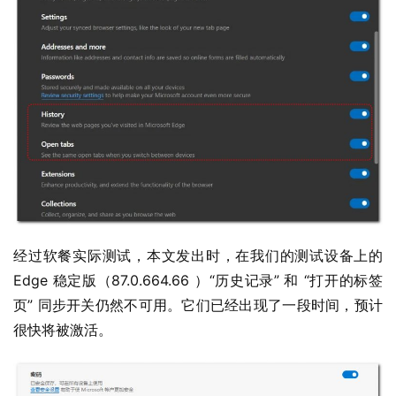
业
界
W
i
n
1
1
经过软餐实际测试，本文发出时，在我们的测试设备上的 
Edge 稳定版（87.0.664.66 ）“历史记录” 和 “打开的标签
W
页” 同步开关仍然不可用。它们已经出现了一段时间，预计
i
n
很快将被激活。
1
0