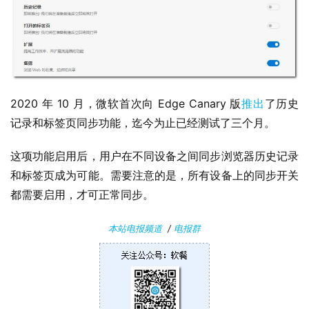
P
C
软
件
2020 年 10 月，微软首次向 Edge Canary 版
推出
了历史
安
卓
记录和标签页同步功能，迄今为止已经测试了三个月。
这项功能启用后，用户在不同设备之间同步浏览器历史记录
苹
和标签页成为可能。需要注意的是，所有设备上的同步开关
果
都需要启用，才可正常同步。
关
本站电报频道
/
电报群
于