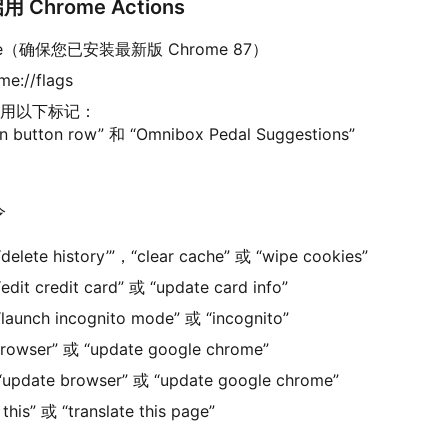
用 Chrome Actions
rome（确保您已安装最新版 Chrome 87）
://flags
 并启用以下标记：
n button row” 和 “Omnibox Pedal Suggestions”
令
 history’”，“clear cache” 或 “wipe cookies”
redit card” 或 “update card info”
h incognito mode” 或 “incognito”
wser” 或 “update google chrome”
date browser” 或 “update google chrome”
is” 或 “translate this page”