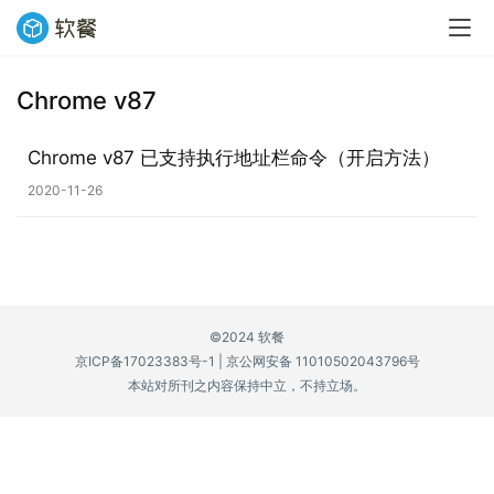
Chrome v87
业
界
Chrome v87 已支持执行地址栏命令（开启方法）
2020-11-26
W
i
n
1
1
©2024 软餐
京ICP备17023383号-1
|
京公网安备 11010502043796号
W
本站对所刊之内容保持中立，不持立场。
i
n
1
0