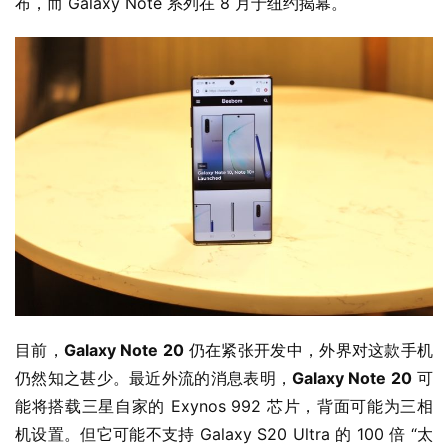
布，而 Galaxy Note 系列在 8 月于纽约揭幕。
W
i
n
1
1
W
i
n
1
0
P
目前，
Galaxy Note 20
 仍在紧张开发中，外界对这款手机
C
仍然知之甚少。最近外流的消息表明，
Galaxy Note 20
 可
软
能将搭载三星自家的 Exynos 992 芯片，背面可能为三相
件
机设置。但它可能不支持 Galaxy S20 Ultra 的 100 倍 “太