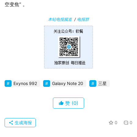
空变焦” 。
安
卓
本站电报频道
/
电报群
苹
果
关
于
Exynos 992
Galaxy Note 20
三星
赞
(0)
生成海报
0
0