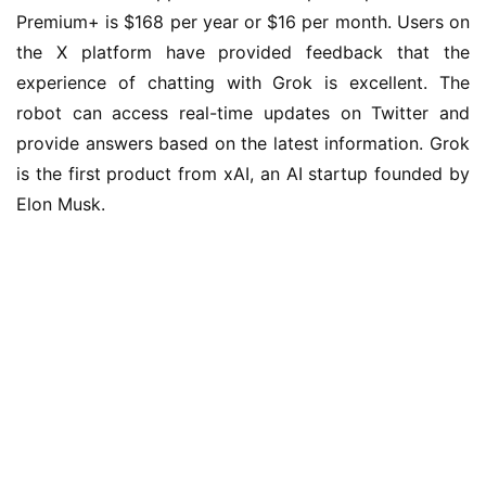
1
Premium+ is $168 per year or $16 per month. Users on
1
the X platform have provided feedback that the
experience of chatting with Grok is excellent. The
W
robot can access real-time updates on Twitter and
i
n
provide answers based on the latest information. Grok
1
is the first product from xAI, an AI startup founded by
0
Elon Musk.
P
C
软
件
安
卓
苹