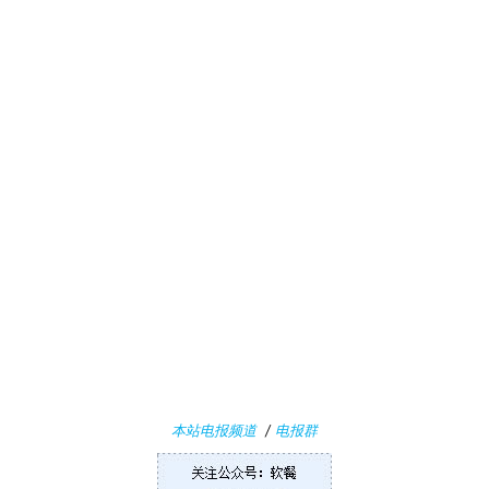
业
界
W
i
n
1
1
W
i
本站电报频道
/
电报群
n
1