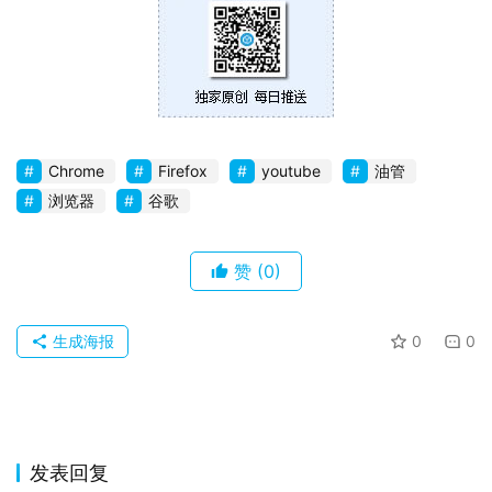
0
P
C
软
件
Chrome
Firefox
youtube
油管
浏览器
谷歌
安
卓
赞
(0)
苹
果
生成海报
0
0
关
于
发表回复