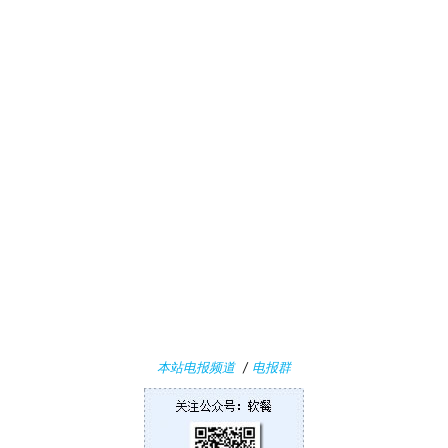
业
界
W
i
n
1
1
W
i
本站电报频道
/
电报群
n
1
0