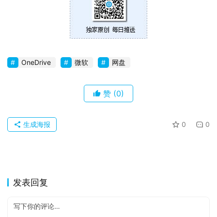
P
C
软
件
OneDrive
微软
网盘
安
赞
(0)
卓
苹
生成海报
0
0
果
关
于
发表回复