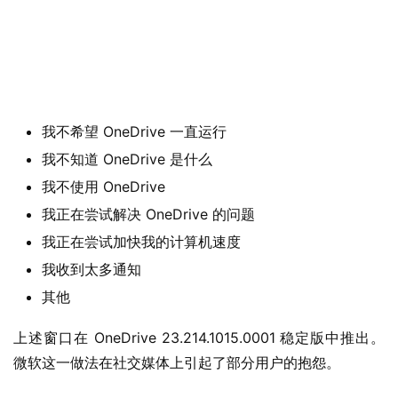
W
i
n
1
1
我不希望 OneDrive 一直运行
W
我不知道 OneDrive 是什么
i
n
我不使用 OneDrive
1
我正在尝试解决 OneDrive 的问题
0
我正在尝试加快我的计算机速度
我收到太多通知
P
其他
C
软
上述窗口在 OneDrive 23.214.1015.0001 稳定版中推出。
件
微软这一做法在社交媒体上引起了部分用户的抱怨。
安