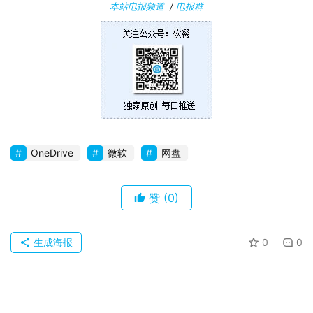
本站电报频道
/
电报群
卓
苹
果
关
于
OneDrive
微软
网盘
赞
(0)
生成海报
0
0