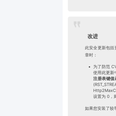
改进
此安全更新包括更新
章时：
为了防范 C
使用此更新中
注册表键值
(RST_S
Http2Ma
设置为 0
如果您安装了较