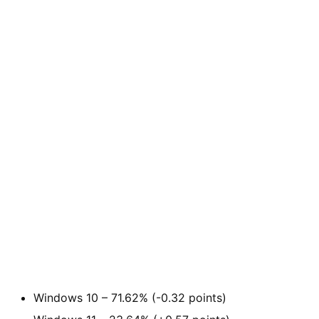
业
界
W
i
n
1
1
Windows 10 – 71.62% (-0.32 points)