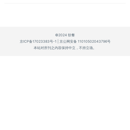
P
C
软
件
©2024 软餐
京ICP备17023383号-1
|
京公网安备 11010502043796号
安
本站对所刊之内容保持中立，不持立场。
卓
苹
果
关
于