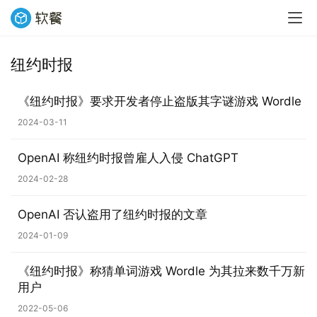
纽约时报
业
界
《纽约时报》要求开发者停止盗版其字谜游戏 Wordle
2024-03-11
W
i
OpenAI 称纽约时报曾雇人入侵 ChatGPT
n
1
2024-02-28
1
OpenAI 否认盗用了纽约时报的文章
W
2024-01-09
i
n
《纽约时报》称猜单词游戏 Wordle 为其拉来数千万新
1
用户
0
2022-05-06