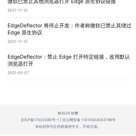
微软已禁止其他浏览器打开 Edge 原生协议链接
P
2021-11-12
C
软
EdgeDeflector 将停止开发：作者称微软已禁止其绕过
Edge 原生协议
件
2021-11-12
安
卓
EdgeDeflector：禁止 Edge 打开特定链接，改用默认
浏览器打开
苹
2021-05-07
果
关
于
©2024 软餐
京ICP备17023383号-1
|
京公网安备 11010502043796号
本站对所刊之内容保持中立，不持立场。