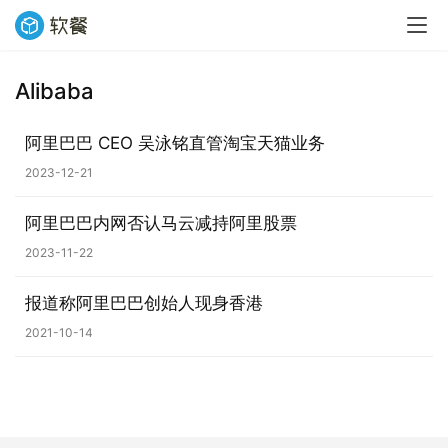
Alibaba
业
界
阿里巴巴 CEO 吴泳铭直管淘宝天猫业务
2023-12-21
W
i
阿里巴巴内网否认马云减持阿里股票
n
1
2023-11-22
1
报道称阿里巴巴创始人现身香港
W
2021-10-14
i
n
1
0