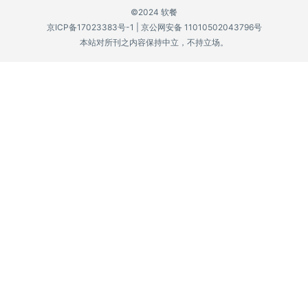
©2024 软餐
P
京ICP备17023383号-1
|
京公网安备 11010502043796号
C
本站对所刊之内容保持中立，不持立场。
软
件
安
卓
苹
果
关
于