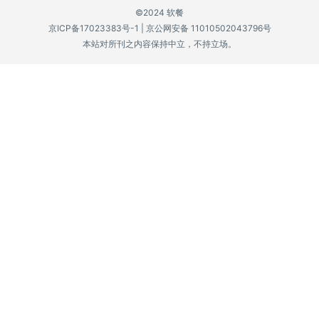
©2024 软餐
P
京ICP备17023383号-1
|
京公网安备 11010502043796号
C
本站对所刊之内容保持中立，不持立场。
软
件
安
卓
苹
果
关
于