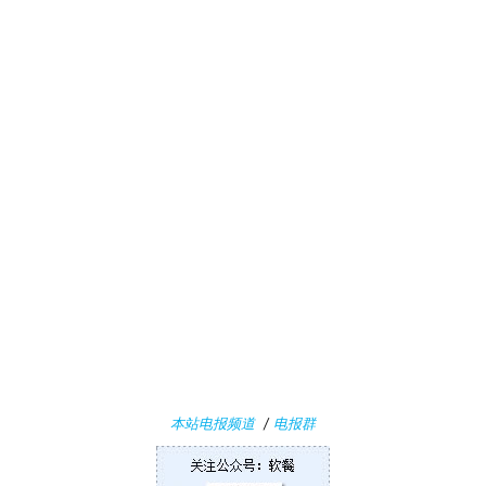
i
n
1
1
W
i
n
1
0
P
C
软
件
本站电报频道
/
电报群
安
卓