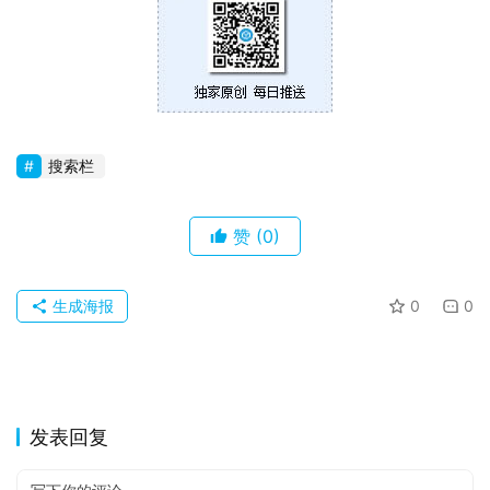
苹
果
关
于
搜索栏
赞
(0)
生成海报
0
0
发表回复